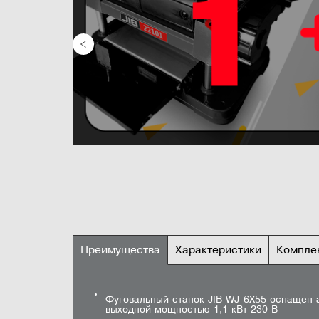
Преимущества
Характеристики
Компле
ВСЕ ХАРАКТЕРИСТ
Фуговальный станок JIB WJ-6X55
Ширина реза
5
Фуговальный станок JIB WJ-6X55 оснащен 
Инструкция
Задать вопрос
выходной мощностью 1,1 кВт 230 В
Инструкция
4
Защита режущего вала
Максимальная глубина реза