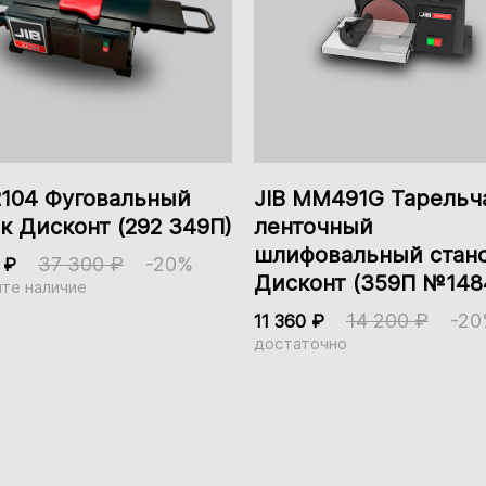
Алюминий
В комплектацию не
В комплектацию не
входит и
входит и
Нет
приобретается
приобретается
отдельно.
отдельно.
2104 Фуговальный
JIB MM491G Тарельча
к Дисконт (292 349П)
ленточный
шлифовальный стан
37 300 ₽
-20%
0 ₽
Дисконт (359П №148
те наличие
156 мм
14 200 ₽
-20
11 360 ₽
достаточно
437
50 мм
0-40 мм