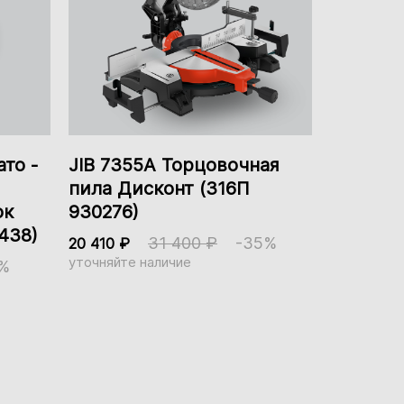
Есть
330 мм
350 мм
то -
JIB 7355А Торцовочная
пила Дисконт (316П
Подшипники
ок
930276)
438)
31 400 ₽
-35%
20 410 ₽
уточняйте наличие
%