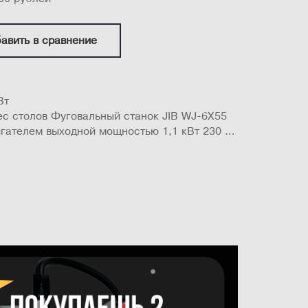
авить в сравнение
Вт
танок JIB WJ-6X55
гателем выходной мощностью 1,1 кВт 230 В
низм с параллелограммом при подъёме и
ивает перемещение кромки стола по дуге
ор с режущим ножом действует как более
корпусная конструкция станины полностью
.