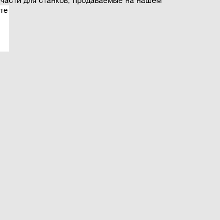
части для станков, продаваемые на нашем
те