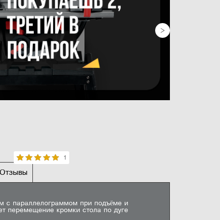
1
Отзывы
НЫЕ ХАРАКТЕРИСТИКИ
м с параллелограммом при подъёме и
 В)
915 х 127 мм
ет перемещение кромки стола по дуге
Оставить отзыв
100 мм