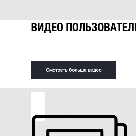
Частота вращения
Вылет шпинделя
Ход пиноли шпинделя
ВИДЕО ПОЛЬЗОВАТЕЛ
Максимальный размер сверла
Глубина пиления при 90° x 0°
Установка
Глубина пиления при 90° x 45°
Смотреть больше видео
Глубина пиления при 45° x 0°
Бесступенчатая регулировка оборотов
Регулировка наклона рабочего стола