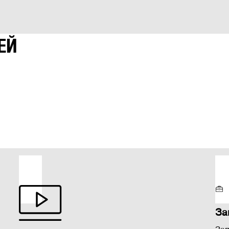
11500-24000 об/мин
ЕЙ
За