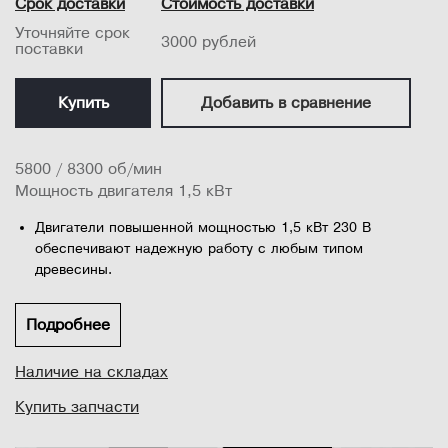
Срок доставки
Стоимость доставки
Уточняйте срок
3000 рублей
поставки
Купить
Добавить в сравнение
5800 / 8300 об/мин
Мощность двигателя 1,5 кВт
Двигатели повышенной мощностью 1,5 кВт 230 В
обеспечивают надежную работу с любым типом
древесины.
Стартовый штифт начального положения для
фрезерования криволинейных форм.
Подробнее
Двухскоростная ступенчатая клиноременная передача
Наличие на складах
обеспечивает выбор требуемой частоты вращения и
момента при различных диаметрах фрезы.
Купить запчасти
Независимые левая и правая щечки параллельного упора
для обеспечения прост...