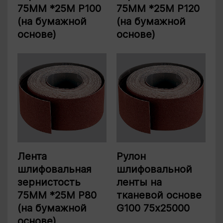
75ММ *25М P100
75ММ *25М P120
(на бумажной
(на бумажной
основе)
основе)
Лента
Рулон
шлифовальная
шлифовальной
зернистость
ленты на
75ММ *25М P80
тканевой основе
(на бумажной
G100 75х25000
основе)