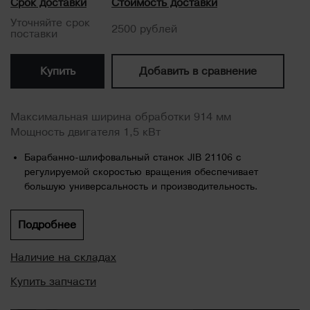
Срок доставки
Стоимость доставки
Уточняйте срок
2500 рублей
поставки
Купить
Добавить в сравнение
Максимальная ширина обработки 914 мм
Мощность двигателя 1,5 кВт
Барабанно-шлифовальный станок JIB 21106 с
регулируемой скоростью вращения обеспечивает
большую универсальность и производительность.
Для установки станка не требуется много места. Станок
имеет клиноременный привод и жесткую стальную
Подробнее
конструкцию.
Наличие на складах
Станок имеет легкий доступ к механизму замены
шлифовальной ленты, а максимальные размеры
Купить запчасти
обрабатываемой заготовки (ширина 914 (с переворотом)
мм, высота 127 мм...