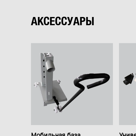
Покупал станок для хобби. Дополн
АКСЕССУАРЫ
Алексей Х.
Разумная цена. Высокое качество. 
но, нет быстрого сброса напряжени
Больше отзывов
Мобильная база
Унив