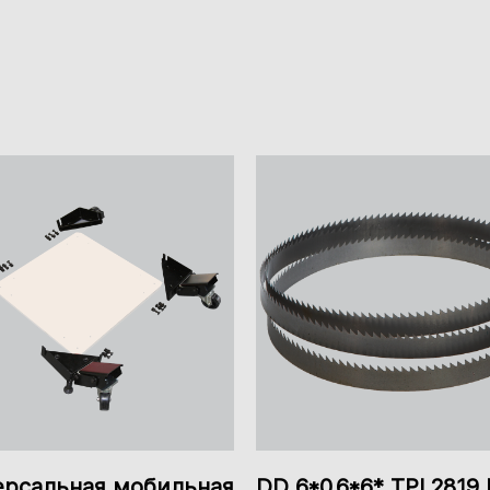
ение к домашней мастерской. Рекомендую!
Чугунный стол. Отличный лентопильный станок по дереву
я полотна. Покупал для хобби
ерсальная мобильная
DD 6*0.6*6* TPI 2819