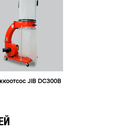
жкоотсос JIB DC300B
ЕЙ