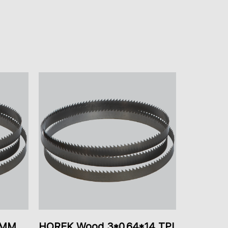
14.03.2023
 ММ
HOREK Wood 3*0.64*14 TPI