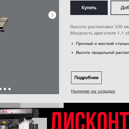
Купить
Доб
Высота распиловки 330 м
Мощность двигателя 1,1 к
Прочный и жесткий стальн
Высота продольной распил
Максимальная ширина заго
Направляющие подшипники
точности и длительного ср
Подробнее
Мощный асинхронный двиг
Наличие на складах
Точно отшлифованный чугу
Динамически сбалансирова