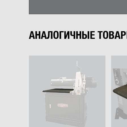
0
3
0 оценок
2
1
Картинка
АНАЛОГИЧНЫЕ ТОВА
Транспортерная лента
Кон
абразивная для станка
шли
WARRIOR 0605
JIB
Название
КУПИТЬ
Цена
2 200 ₽
2 6