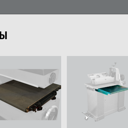
0
0
0
РЫ
вейерная лента для
Расширители стола для
Транспортерна
фовального станка
W0604
абразивная д
 21106
WARRIOR W06
КУПИТЬ
КУПИТЬ
КУПИТЬ
00 ₽
8 400 ₽
2 600 ₽