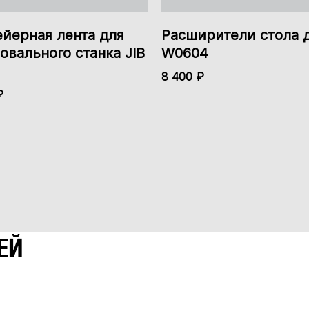
ейерная лента для
Расширители стола 
вального станка JIB
W0604
8 400 ₽
₽
ЕЙ