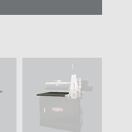
я лента
Расширители стола для
Открытая подставка
ля
W0605
для JIB BD61000
04
КУПИТЬ
КУПИТЬ
7 700 ₽
6 700 ₽