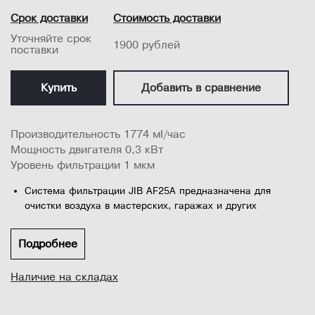
Срок доставки
Стоимость доставки
Уточняйте срок
1900 рублей
поставки
Купить
Добавить в сравнение
Производительность 1774 м²/час
Мощность двигателя 0,3 кВт
Уровень фильтрации 1 мкм
Система фильтрации JIB AF25A предназначена для
очистки воздуха в мастерских, гаражах и других
помещениях, где происходит загрязнение пылью.
Предусмотренно 3 режима производительности: 945,
Подробнее
1193, 1774 м²/час
Наличие на складах
Предусмотрено два основных режима: ручной и
програмируемый (по таймеру с помощью пульта ДУ) для
очистки помещения в нерабочее время