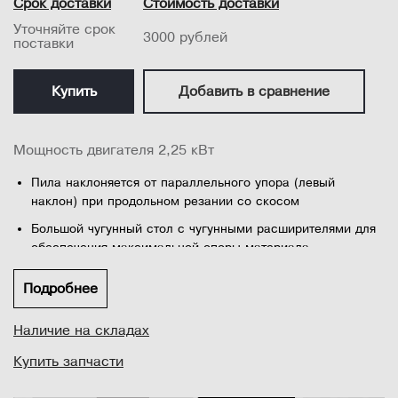
Срок доставки
Стоимость доставки
Уточняйте срок
3000 рублей
поставки
Купить
Добавить в сравнение
Мощность двигателя 2,25 кВт
Пила наклоняется от параллельного упора (левый
наклон) при продольном резании со скосом
Большой чугунный стол с чугунными расширителями для
обеспечения максимальной опоры материала
Подвижный угловой упор для использования в Т-
Подробнее
образном пазу с предустановленными углами на 45° и 90°
Асинхронный двигатель выходной мощностью 2,25 кВт
Наличие на складах
обеспечивает обработку труднообрабатываемых
заготовок
Купить запчасти
<...