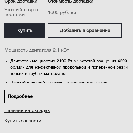
Срок доставки
Стоимость доставки
Уточняйте срок
1600 рублей
поставки
Купить
Добавить в сравнение
Мощность двигателя 2,1 кВт
Двигатель мощностью 2100 Вт с частотой вращения 4200
об/мин для эффективной продольной и поперечной резки
тонких и грубых материалов.
Правый и задний выдвижные расширители стол
обеспечивает большее рабочее пространство для
поддержки материала
Подробнее
Большой рабочий стол из литого алюминия обеспечивает
Наличие на складах
высокую точность рабочей поверхности
Магнитный пускатель и защита от перегрузки
Купить запчасти
обеспечивает б...